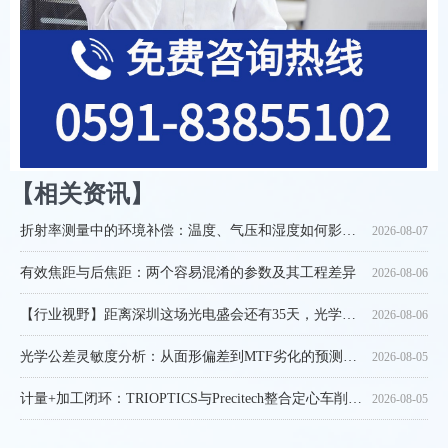
【相关资讯】
【实战笔记】Through-Focus曲线判读指南
非球面离轴偏差检测：顶点偏位与光轴倾斜的精密测量
光学胶合中的应力双折射：产生机制、检测与控制
斯特列尔比：从波前RMS到成像质量的那一步跨越
中心偏差测量仪的隐形核心：为什么转台精度决定偏心测量的可信度
红外光学中的冷光阑效率，从制冷探测器到冷屏匹配的完整逻辑
合肥工业大学联合团队实现腔内超快结构光激光器突破84种结构化模式可按需重构
光学元件的净口径与边缘效应：从图纸标注到通光效率的完整评估
OptiCentric® 3D：把偏心、间隔、曲率半径放在同一根光轴上测
设计MTF=0.55，装调后只剩0.28：光学仿真到实物的差距从何而来？
非球面面形图的残差分析：从宏观PV到中频误差的进阶解读
光学检测中的合格判定规则：测量不确定度框架下的ISO 14253-1应用
【产品应用】Pancake透镜量产的微米之战：OptiCentric PRO Module拆解
【产品应用】ImageMaster HR：±0.005背后的研发级MTF测量逻辑
2026-08-03
2026-08-03
2026-08-03
2026-07-31
2026-07-30
2026-07-30
2026-07-30
2026-07-29
2026-07-29
2026-07-28
2026-07-28
2026-07-28
2026-07-28
2026-07-27
折射率测量中的环境补偿：温度、气压和湿度如何影响你的数据
2026-08-07
有效焦距与后焦距：两个容易混淆的参数及其工程差异
2026-08-06
【行业视野】距离深圳这场光电盛会还有35天，光学检测赛道正在酝酿什么变化？
2026-08-06
光学公差灵敏度分析：从面形偏差到MTF劣化的预测方法
2026-08-05
计量+加工闭环：TRIOPTICS与Precitech整合定心车削方案，破解高端光学制造痛点
2026-08-05
从"差不多"到"按快门就出报告"：SurfInspect把表面质量检测拉回客观世界
2026-08-05