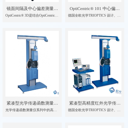
镜面间隔及中心偏差测量仪
OptiCentric® 101 中心偏差
OptiCentric® 3D是结合OptiCentric®
德国全欧光学TRIOPTICS 设计、生
OptiCentric®3D
测量仪
中心偏差测量仪系列及OptiSurf®镜
产的OptiCentric® 101 中心偏差测量
面定位仪系列二者的功能而开发完
仪一直是行业内中心偏差测量、镜
成的；它不仅能够测量光学系统的
片胶合及镜头装配的行业标准。为
中心偏差，还能够测量镜片间的空
了满足客户对高精度和高准确度的
气间隔及镜片的中心厚度；由于在
要求，TRIOPTICS GmbH一直致力
同一台设备上可同时测量中心偏差
于将以往的经验与先进的技术不断
和镜面间距，这极大的方便了光学
结合在一 起 。随着行业的发展 ，
系统的高精度装调。
新设备OptiCentric® 101的测量头移
动得更快，减少了测量时间并提高
了工作效率，对于批量测试有一定
的优势。
紧凑型光学传递函数测量仪
紧凑型高精度红外光学传递
光学传递函数测量仪系列中的高端
德国全欧光学TRIOPTICS 设计、生
ImageMaster® HR
函数测量仪
产品，采用立式结构设计，特别适
产的ImageMaster® HR高精度
ImageMaster®HR MAX IR
合于小口径透镜或镜头小批量、高
ImageMaster® HR MAX IR 紧凑型
精度的研发和量产应用
高精度红外光学传递函数测量仪,适