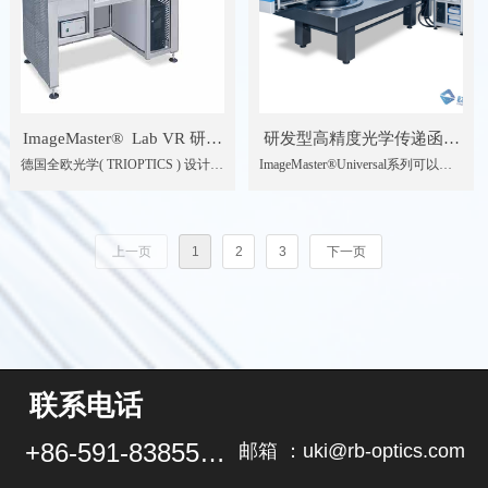
ImageMaster® Lab VR 研发
研发型高精度光学传递函数
德国全欧光学( TRIOPTICS ) 设计的
ImageMaster®Universal系列可以在
型光学传递函数测量仪（VR
测量仪
ImageMaster® Lab VR杂散光测试仪
很宽的光谱范围内测量几乎所有类
镜片专用）
ImageMaster®Universal
主要应用于菲涅尔透镜及VR相关透
型系统的光学参数。不论是高性能
镜的杂散性测试，及成像质量的检
摄影成像镜头还是高分辨率望远
测等。
镜，红外波段、可见光还是紫外波
上一页
1
2
3
下一页
段，都可被精确测量。
联系电话
+86-591-83855102
邮箱 ：uki@rb-optics.com