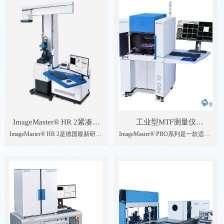
合于小口径可见光及红外透镜或镜
头小批量高精度的研发和生产。
ImageMaster® HR 2紧凑型
工业型MTF测量仪
ImageMaster® HR 2是德国最新研发
ImageMaster® PRO系列是一款适用
高精度光学传递函数测量仪
ImageMaster®PRO
的MTF测试设备，将ImageMaster系
于手机、数码相机等小镜头大批量
列产品提升到了一个新的高度。
生产线用MTF等光学参数检测的设
ImageMaster® HR 2在智能手机、监
备；具有测量精度高、速度快、操
控摄像头以及汽车摄像头等领域都
作简便等特点，测量精度可溯源至
能提供镜头成像质量测试全球标准
德国PTB等国际标准，被业内公认
的解决方案。广泛的测量参数提高
为行业标准
了研发、原型机测试和后续生产中
的效率。