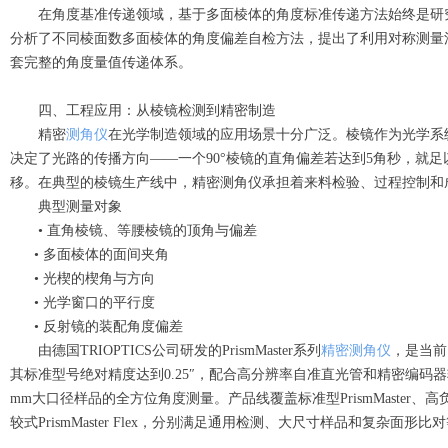
在角度基准传递领域，基于多面棱体的角度标准传递方法始终是研
分析了不同棱面数多面棱体的角度偏差自检方法，提出了利用对称测量
套完整的角度量值传递体系。
四、工程应用：从棱镜检测到精密制造
精密
测角仪
在光学制造领域的应用场景十分广泛。棱镜作为光学系
决定了光路的传播方向——一个90°棱镜的直角偏差若达到5角秒，就
移。在典型的棱镜生产线中，精密测角仪承担着来料检验、过程控制和
典型测量对象
• 直角棱镜、等腰棱镜的顶角与偏差
• 多面棱体的面间夹角
• 光楔的楔角与方向
• 光学窗口的平行度
• 反射镜的装配角度偏差
由德国TRIOPTICS公司研发的PrismMaster系列
精密测角仪
，是当前
其标准型号绝对精度达到0.25″，配合高分辨率自准直光管和精密编码器
mm大口径样品的全方位角度测量。产品线覆盖标准型PrismMaster、高负载型P
较式PrismMaster Flex，分别满足通用检测、大尺寸样品和复杂面形