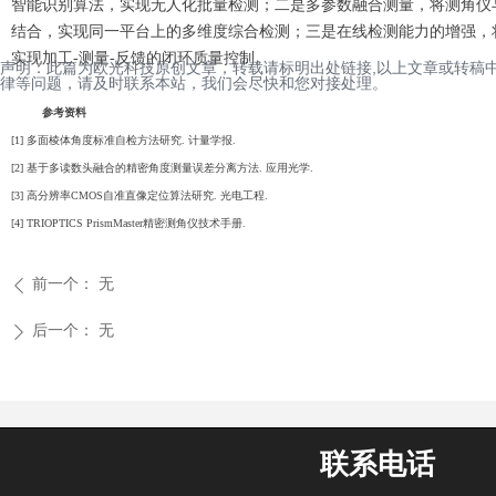
智能识别算法，实现无人化批量检测；二是多参数融合测量，将测角仪
结合，实现同一平台上的多维度综合检测；三是在线检测能力的增强，
实现加工-测量-反馈的闭环质量控制。
声明：此篇为欧光科技原创文章，转载请标明出处链接,以上文章或转稿
律等问题，请及时联系本站，我们会尽快和您对接处理。
参考资料
[1] 多面棱体角度标准自检方法研究. 计量学报.
[2] 基于多读数头融合的精密角度测量误差分离方法. 应用光学.
[3] 高分辨率CMOS自准直像定位算法研究. 光电工程.
[4] TRIOPTICS PrismMaster精密测角仪技术手册.
前一个：
无
ꄴ
后一个：
无
ꄲ
联系电话