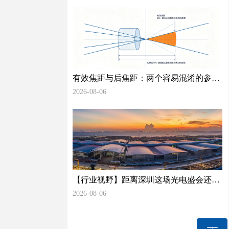
有效焦距与后焦距：两个容易混淆的参数
及其工程差异
2026-08-06
【行业视野】距离深圳这场光电盛会还有
35天，光学检测赛道正在酝酿什么变化？
2026-08-06