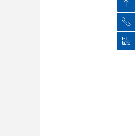
ꁸ
ꂅ
回到顶部
ꀥ
0591-83855102
微信二维码