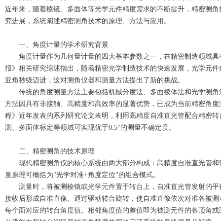
近年来，随着棱镜、多面体等光学元件精度需求的不断提升，精密测角
究进展，系统阐述精密测角技术的原理、方法与应用。
一、角度计量的学术研究背景
角度计量作为几何量计量的四大基本参数之一，在精密制造领域具
报》相关研究综述指出，随着精密光学制造技术的快速发展，光学元件
亚角秒级迈进，这对测角仪器和测量方法提出了新的挑战。
传统的角度测量方法主要包括机械分度法、多面棱体法和光学测角
方法因具有非接触、高精度和高效率的显著优势，已成为当前精密角度
程》近年发表的系列研究论文表明，利用高精度自准直光管配合精密转
测、多面体标定等领域可实现优于0.5"的测量不确定度。
二、精密测角的技术原理
现代精密测角仪的核心系统由两大部分构成：高精度自准直光管和
量原理可概括为"光学对准+角度定位"的组合模式。
测量时，将被测棱镜或光学元件置于转台上，自准直光管发射的平
接收后形成自准直像。通过驱动转台旋转，使自准直像依次对准各被测
每个面对应的转台角度值。相邻角度值的差值即为被测元件的各顶角或