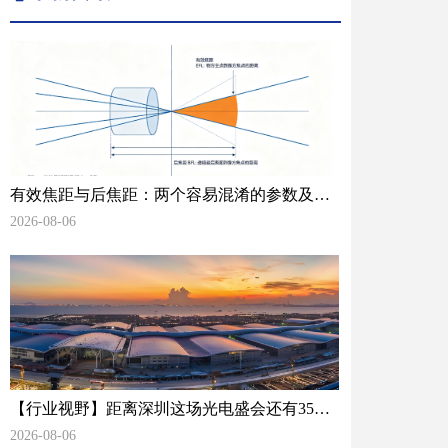
有效焦距与后焦距：两个容易混淆的参数及其
工程差异
2026-08-06
【行业视野】距离深圳这场光电盛会还有35
天，光学检测赛道正在酝酿什么变化？
2026-08-06