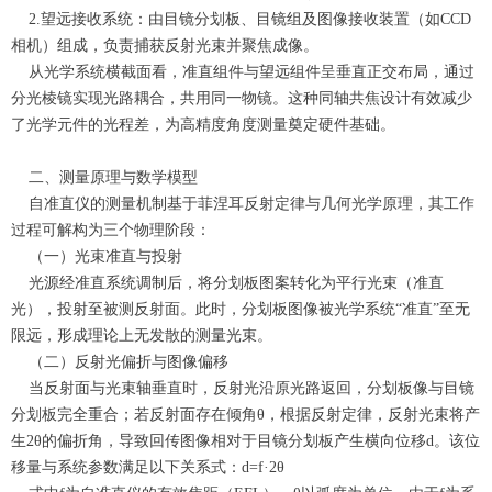
2.望远接收系统：由目镜分划板、目镜组及图像接收装置（如CCD
相机）组成，负责捕获反射光束并聚焦成像。
从光学系统横截面看，准直组件与望远组件呈垂直正交布局，通过
分光棱镜实现光路耦合，共用同一物镜。这种同轴共焦设计有效减少
了光学元件的光程差，为高精度角度测量奠定硬件基础。
二、测量原理与数学模型
自准直仪的测量机制基于菲涅耳反射定律与几何光学原理，其工作
过程可解构为三个物理阶段：
（一）光束准直与投射
光源经准直系统调制后，将分划板图案转化为平行光束（准直
光），投射至被测反射面。此时，分划板图像被光学系统“准直”至无
限远，形成理论上无发散的测量光束。
（二）反射光偏折与图像偏移
当反射面与光束轴垂直时，反射光沿原光路返回，分划板像与目镜
分划板完全重合；若反射面存在倾角θ，根据反射定律，反射光束将产
生2θ的偏折角，导致回传图像相对于目镜分划板产生横向位移d。该位
移量与系统参数满足以下关系式：d=f·2θ