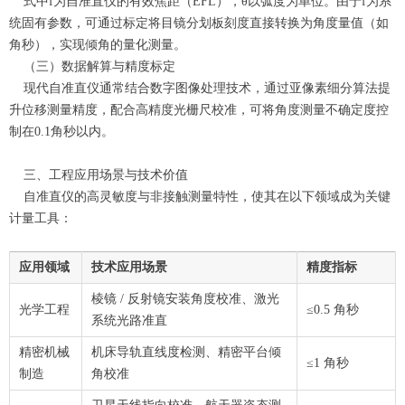
式中f为自准直仪的有效焦距（EFL），θ以弧度为单位。由于f为系
统固有参数，可通过标定将目镜分划板刻度直接转换为角度量值（如
角秒），实现倾角的量化测量。
（三）数据解算与精度标定
现代自准直仪通常结合数字图像处理技术，通过亚像素细分算法提
升位移测量精度，配合高精度光栅尺校准，可将角度测量不确定度控
制在0.1角秒以内。
三、工程应用场景与技术价值
自准直仪的高灵敏度与非接触测量特性，使其在以下领域成为关键
计量工具：
应用领域
技术应用场景
精度指标
棱镜 / 反射镜安装角度校准、激光
光学工程
≤0.5 角秒
系统光路准直
精密机械
机床导轨直线度检测、精密平台倾
≤1 角秒
制造
角校准