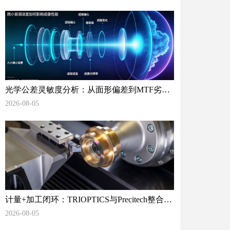
光学公差灵敏度分析：从面形偏差到MTF劣化
的预测方法
2026-08-05
计量+加工闭环：TRIOPTICS与Precitech整合定
心车削方案，破解高端光学制造痛点
2026-08-05