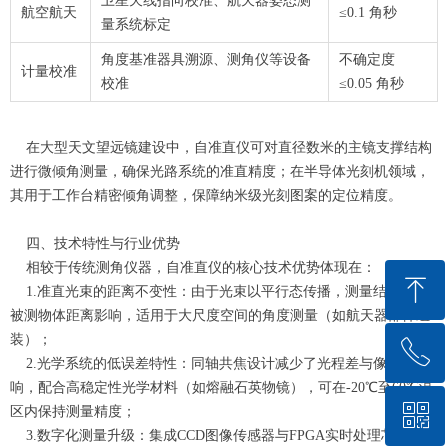
卫星天线指向校准、航天器姿态测
航空航天
≤0.1 角秒
量系统标定
角度基准器具溯源、测角仪等设备
不确定度
计量校准
校准
≤0.05 角秒
在大型天文望远镜建设中，自准直仪可对直径数米的主镜支撑结构
进行微倾角测量，确保光路系统的准直精度；在半导体光刻机领域，
其用于工作台精密倾角调整，保障纳米级光刻图案的定位精度。
四、技术特性与行业优势
相较于传统测角仪器，自准直仪的核心技术优势体现在：
ꁸ
1.准直光束的距离不变性：由于光束以平行态传播，测量结果不受
被测物体距离影响，适用于大尺度空间的角度测量（如航天器部件组
装）；
ꂅ
回到顶部
2.光学系统的低误差特性：同轴共焦设计减少了光程差与像差影
响，配合高稳定性光学材料（如熔融石英物镜），可在-20℃至60℃温
ꀥ
区内保持测量精度；
0591-83855102
3.数字化测量升级：集成CCD图像传感器与FPGA实时处理芯片后，