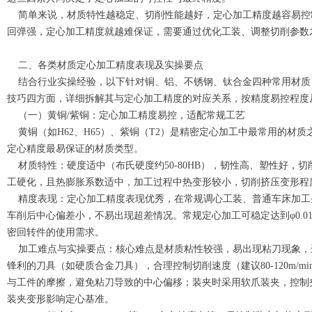
简单来说，材质特性越稳定、切削性能越好，定心加工精度越容易控
回弹强，定心加工精度就越难保证，需要通过优化工装、调整切削参数
二、各类材质定心加工精度表现及实操要点
结合行业实操经验，以下针对铜、铝、不锈钢、钛合金四种常用材质
技巧四方面，详细拆解其与定心加工精度的对应关系，按精度易控程度
（一）黄铜/紫铜：定心加工精度易控，适配常规工艺
黄铜（如H62、H65）、紫铜（T2）是精密定心加工中最常用的材
定心精度最易保证的材质类型。
材质特性：硬度适中（布氏硬度约50-80HB），韧性高、塑性好，
工硬化，且热膨胀系数适中，加工过程中热变形较小，切削挤压变形程
精度表现：定心加工精度表现优秀，在常规调心工装、普通车床加工
车削后中心偏差小，不易出现超差情况。常规定心加工可稳定达到φ0.0
密回转件的使用需求。
加工难点与实操要点：核心难点是材质粘性较强，易出现粘刀现象，
锋利的刀具（如硬质合金刀具），合理控制切削速度（建议80-120m/
与工件的摩擦，避免粘刀导致的中心偏移；装夹时采用软爪装夹，控制
装夹变形影响定心基准。