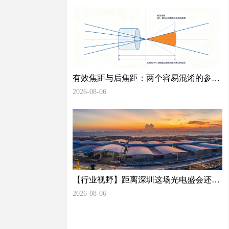
有效焦距与后焦距：两个容易混淆的参数
及其工程差异
2026-08-06
【行业视野】距离深圳这场光电盛会还有
35天，光学检测赛道正在酝酿什么变化？
2026-08-06