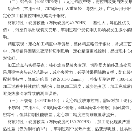
（二）铝合金（6061/7075等）：定心精度中等，需控制装夹与热变
铝合金（常用6061、7075牌号）因重量轻、导热性好，广泛应用于
定心加工精度控制难度略高于铜材。
材质特性：硬度较低（布氏硬度约40-70HB），塑性大，导热性优良
倍），薄壁件易出现装夹变形，车削过程中受切削力影响易发生微小偏
动。
精度表现：定心加工精度中等偏易，整体精度略低于铜材，常规工艺下可实现
中，薄壁铝件因装夹变形和切削甩动，定心精度更难控制，易出现中心
对较好。
加工难点与实操要点：核心难点是装夹变形、切削受力偏移及热变形
采用弹性夹头或软爪装夹，减小夹紧力，必要时采用辅助支撑，防止装
配材质特性，降低进给量（建议0.1-0.2mm/r），控制切削速度（100-
加工过程中持续供给切削液，降低加工温度，减少热变形，加工完成后
避免热胀冷缩导致的测量误差。
（三）不锈钢（304/316/440）：定心精度较难控制，需应对加工硬
不锈钢（常用304、316奥氏体不锈钢，440马氏体不锈钢）因耐腐
密零件，但其切削性能较差，定心加工精度控制难度显著提升。
材质特性：硬度较高（布氏硬度约130-200HB），加工硬化现象严重
热性差（仅为铜材的1/5），车削过程中发热严重，热变形明显，且易