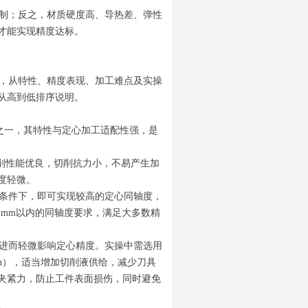
制；反之，材质硬度高、导热差、弹性
才能实现精度达标。
，从特性、精度表现、加工难点及实操
从高到低排序说明。
质之一，其特性与定心加工适配性强，是
切削性能优良，切削抗力小，不易产生加
度轻微。
条件下，即可实现较高的定心同轴度，
1mm以内的同轴度要求，满足大多数精
进而轻微影响定心精度。实操中需选用
min），适当增加切削液供给，减少刀具
夹紧力，防止工件表面损伤，同时避免