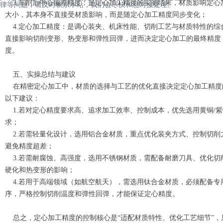
3.车削后中心偏差精度：是定心加工精度的实测结果，材质影响定心
律等问题，请及时联系本站，我们会尽快和您对接处理。
大小，其本身不直接受材质影响，而是随定心加工精度同步变化；
4.定心加工精度：是调心装夹、机床性能、切削工艺与材质特性的综
直接影响切削变形、热变形和弹性回弹，进而决定定心加工的最终精度
度。
五、实操总结与建议
在精密定心加工中，材质的选择与工艺的优化直接决定定心加工精度
以下建议：
1.若对定心精度要求高、追求加工效率、控制成本，优先选用黄铜/
求；
2.若需轻量化设计，选用铝合金材质，重点优化装夹方式、控制切削
避免精度超差；
3.若需耐腐蚀、高强度，选用不锈钢材质，需配备耐磨刀具、优化切
硬化和热变形的影响；
4.若用于高端领域（如航空航天），需选用钛合金材质，必须配备专
序，严格控制切削温度和弹性回弹，才能保证定心精度。
总之，定心加工精度的控制核心是“适配材质特性、优化工艺细节”，