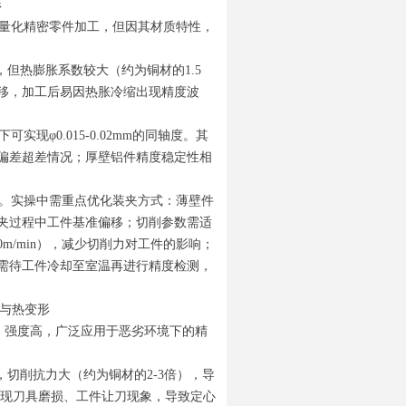
形
轻量化精密零件加工，但因其材质特性，
，但热膨胀系数较大（约为铜材的1.5
移，加工后易因热胀冷缩出现精度波
φ0.015-0.02mm的同轴度。其
偏差超差情况；厚壁铝件精度稳定性相
。实操中需重点优化装夹方式：薄壁件
夹过程中工件基准偏移；切削参数需适
150m/min），减少切削力对工件的影响；
需待工件冷却至室温再进行精度检测，
化与热变形
蚀、强度高，广泛应用于恶劣环境下的精
，切削抗力大（约为铜材的2-3倍），导
出现刀具磨损、工件让刀现象，导致定心