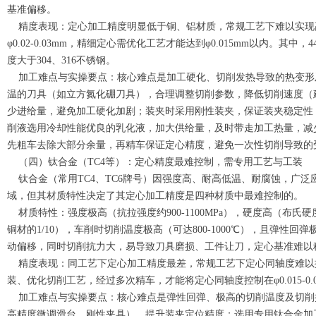
基准偏移。
精度表现：定心加工精度明显低于铜、铝材质，常规工艺下难以实现
φ0.02-0.03mm，精细定心需优化工艺才能达到φ0.015mm以内。其
度大于304、316不锈钢。
加工难点与实操要点：核心难点是加工硬化、切削发热导致的热变形
温的刀具（如立方氮化硼刀具），合理调整切削参数，降低切削速度（建议5
少进给量，避免加工硬化加剧；装夹时采用刚性装夹，保证装夹稳定性
削液选用冷却性能优良的乳化液，加大供给量，及时带走加工热量，减
先粗车去除大部分余量，再精车保证定心精度，避免一次性切削导致的
（四）钛合金（TC4等）：定心精度最难控制，需专用工艺与工装
钛合金（常用TC4、TC6牌号）因强度高、耐高低温、耐腐蚀，广泛
域，但其材质特性决定了其定心加工精度是四种材质中最难控制的。
材质特性：强度极高（抗拉强度约900-1100MPa），硬度高（布氏硬度
铜材的1/10），车削时切削温度极高（可达800-1000℃），且弹性
动偏移，同时切削抗力大，易导致刀具磨损、工件让刀，定心基准难以
精度表现：同工艺下定心加工精度最差，常规工艺下定心同轴度难以控制
装、优化切削工艺，经过多次精车，才能将定心同轴度控制在φ0.015-0
加工难点与实操要点：核心难点是弹性回弹、极高的切削温度及切削
高精度微调滑台、刚性夹具），提升装夹定位精度；选用专用钛合金加