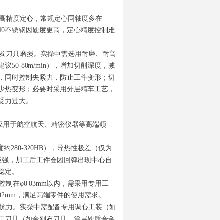
高精度定心，常规定心同轴度多在
中，440不锈钢因硬度更高，定心精度控制难
及刀具磨损。实操中需选用耐磨、耐高
0-80m/min），增加切削深度，减
，同时控制夹紧力，防止工件变形；切
少热变形；必要时采用分层精车工艺，
受力过大。
应用于航空航天、精密仪器等高端领
约280-320HB），导热性极差（仅为
回弹极强，加工后工件会因回弹出现中心自
稳定。
在φ0.03mm以内，需采用专用工
.02mm，满足高端零件的使用需求。
抗力。实操中需配备专用调心工装（如
工刀具（如金刚石刀具、涂层硬质合金