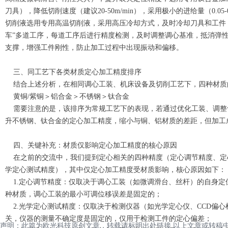
刀具），降低切削速度（建议20-50m/min），采用极小的进给量（0.05
切削液选用专用高温切削液，采用高压冷却方式，及时冷却刀具和工件，
车”多道工序，每道工序后进行精度检测，及时调整调心基准，抵消弹
支撑，增强工件刚性，防止加工过程中出现振动和偏移。
三、同工艺下各类材质定心加工精度排序
结合上述分析，在相同调心工装、机床设备及切削工艺下，四种材质
黄铜/紫铜＞铝合金＞不锈钢＞钛合金
需要注意的是，该排序为常规工艺下的表现，若通过优化工装、调整
升不锈钢、钛合金的定心加工精度，缩小与铜、铝材质的差距，但加工
四、关键补充：材质仅影响定心加工精度的核心原因
在之前的交流中，我们提到定心相关的四种精度（定心调节精度、定
学定心测试精度），其中仅定心加工精度受材质影响，核心原因如下：
1.定心调节精度：仅取决于调心工装（如微调滑台、丝杆）的自身定
种材质，调心工装的最小可调位移误差是固定的；
2.光学定心测试精度：仅取决于检测仪器（如光学定心仪、CCD偏心
关，仪器的测量不确定度是固定的，仅用于检测工件的定心偏差；
声明：此篇为欧光科技原创文章，转载请标明出处链接,以上文章或转稿