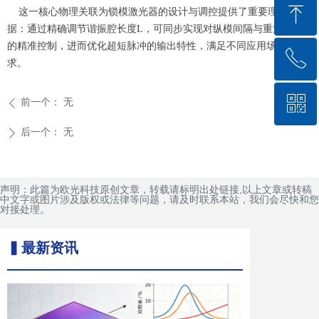
ꁸ
这一核心物理关联为锁模激光器的设计与调控提供了重要理论依
据：通过精确调节谐振腔长度L，可同步实现对纵模间隔与重复频率
的精准控制，进而优化超短脉冲的输出特性，满足不同应用场景的需
ꂅ
回到顶部
求。
ꀥ
0591-83855102
前一个：
无
ꄴ
后一个：
无
ꄲ
微信二维码
声明：此篇为欧光科技原创文章，转载请标明出处链接,以上文章或转稿
中文字或图片涉及版权或法律等问题，请及时联系本站，我们会尽快和您
对接处理。
▍最新资讯