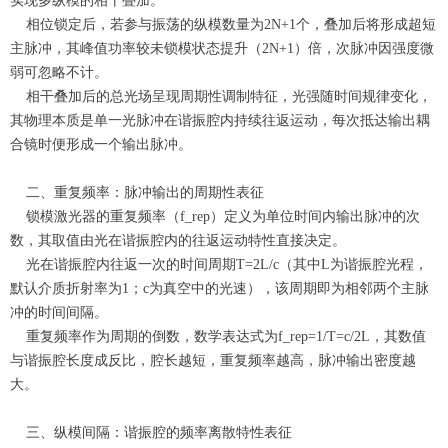
实现多纵模的相干叠加。
相位锁定后，若参与振荡的纵模数量为2N+1个，叠加后将形成超短
主脉冲，其峰值功率较未锁模状态提升（2N+1）倍，次脉冲因强度微
弱可忽略不计。
相干叠加后的总光场呈现周期性调制特征，光强随时间规律变化，
其物理本质是单一光脉冲在谐振腔内持续往返运动，每次抵达输出耦
合镜时便形成一个输出脉冲。
二、重复频率：脉冲输出的周期性表征
锁模激光器的重复频率（f_rep）定义为单位时间内输出脉冲的次
数，其取值由光在谐振腔内的往返运动特性直接决定。
光在谐振腔内往返一次的时间周期T=2L/c（其中L为谐振腔光程，
默认介质折射率为1；c为真空中的光速），该周期即为相邻两个主脉
冲的时间间隔。
重复频率作为周期的倒数，数学表达式为f_rep=1/T=c/2L，其数值
与谐振腔长度成反比，腔长越短，重复频率越高，脉冲输出密度越
大。
三、纵模间隔：谐振腔的频率离散特性表征