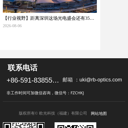
【行业视野】距离深圳这场光电盛会还有35
天，光学检测赛道正在酝酿什么变化？
2026-08-06
联系电话
+86-591-83855102
邮箱 ：uki@rb-optics.com
非工作时间可加微信咨询，微信号：FZCHKJ
网站地图
版权所有©
欧光科技（福建）有限公司