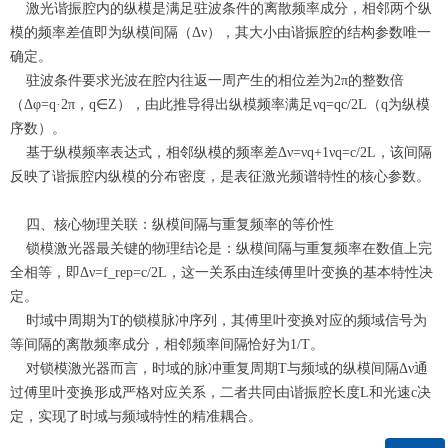
激光谐振腔内的纵模是满足驻波条件的离散频率成分，相邻两个纵
模的频率差值即为纵模间隔（Δν），其大小由谐振腔的结构参数唯一
确定。
驻波条件要求光波在腔内往返一周产生的相位差为2π的整数倍
（Δφ=q·2π，q∈Z），由此推导得出纵模频率满足νq=qc/2L（q为纵模
序数）。
基于纵模频率表达式，相邻纵模的频率差Δν=νq+1νq=c/2L，该间隔
反映了谐振腔内纵模的分布密度，是表征激光频谱特性的核心参数。
四、核心物理关联：纵模间隔与重复频率的等价性
锁模激光器最关键的物理结论是：纵模间隔与重复频率在数值上完
全相等，即Δν=f_rep=c/2L，这一关系由连续傅里叶变换的基本特性决
定。
时域中周期为T的锁模脉冲序列，其傅里叶变换对应的频域信号为
等间隔的离散频率成分，相邻频率间隔恰好为1/T。
对锁模激光器而言，时域的脉冲重复周期T与频域的纵模间隔Δν通
过傅里叶变换形成严格对应关系，二者共同由谐振腔长度L和光速c决
定，实现了时域与频域特性的精准耦合。