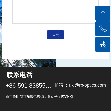
ꁸ
ꂅ
回到顶部
提交
ꀥ
0591-83855102
微信二维码
联系电话
+86-591-83855102
邮箱 ：uki@rb-optics.com
非工作时间可加微信咨询，微信号：FZCHKJ